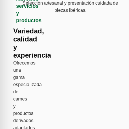
Selección artesanal y presentación cuidada de
servicios
piezas ibéricas.
y
productos
Variedad,
calidad
y
experiencia
Ofrecemos
una
gama
especializada
de
carnes
y
productos
derivados,
adaptados