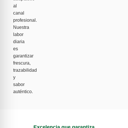
al
canal
profesional.
Nuestra
labor
diaria
es
garantizar
frescura,
trazabilidad
y
sabor
auténtico.
Excelencia que garantiza