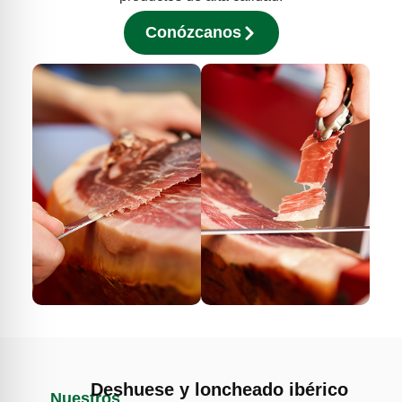
Conózcanos
Deshuese y loncheado ibérico
Nuestros